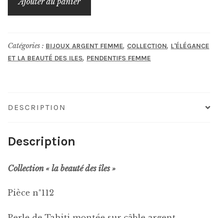
Ajouter au panier
de
perle
de
Catégories :
,
,
BIJOUX ARGENT FEMME
COLLECTION
L'ÉLÉGANCE
Tahiti
,
ET LA BEAUTÉ DES ILES
PENDENTIFS FEMME
DESCRIPTION
Description
Collection « la beauté des îles »
Pièce n°112
Perle de Tahiti montée sur câble argent