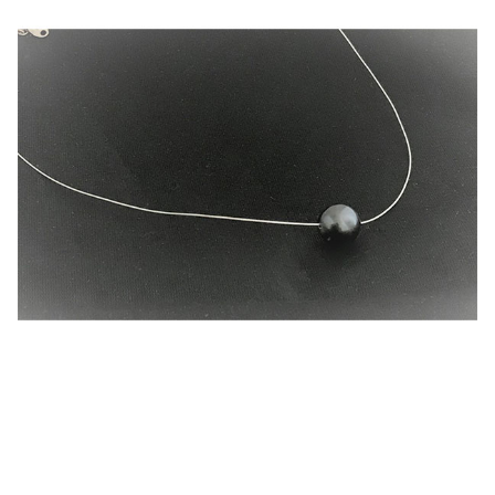
Comment nettoyer ses bijoux
Comment ranger ses bijoux
Conditions générales de vente
Contactez-moi
FAQ
Guide des tailles
Mentions légales
Mon compte