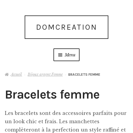
Aller
Aller
DOMCREATION
à
au
la
contenu
navigation
Menu
Accueil
Accueil
Bijoux argent Femme
BRACELETS FEMME
Blog
Bracelets femme
Blog
Les bracelets sont des accessoires parfaits pour
Boutique
un look chic et frais. Les manchettes
complèteront à la perfection un style raffiné et