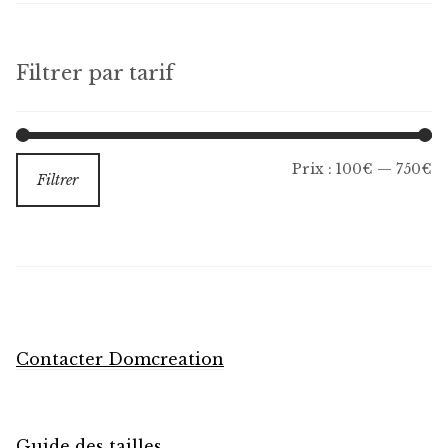
Filtrer par tarif
Pr
Pr
Prix :
100€
—
750€
Filtrer
m
m
Contacter Domcreation
Guide des tailles