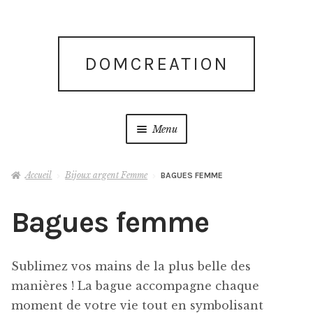
Aller
Aller
DOMCREATION
à
au
la
contenu
navigation
Menu
Accueil
Accueil
Bijoux argent Femme
BAGUES FEMME
Blog
Bagues femme
Blog
Sublimez vos mains de la plus belle des
Boutique
manières ! La bague accompagne chaque
moment de votre vie tout en symbolisant