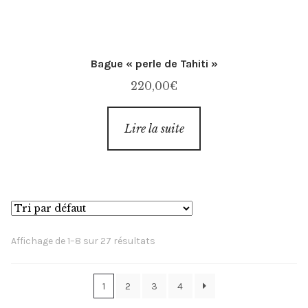
Bague « perle de Tahiti »
220,00
€
Lire la suite
Affichage de 1–8 sur 27 résultats
1
2
3
4