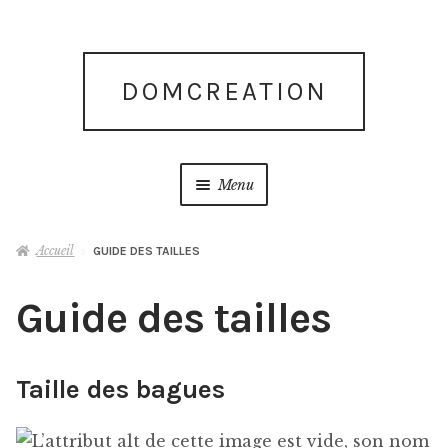
Aller
Aller
DOMCREATION
à
au
la
contenu
navigation
Menu
Accueil
Accueil
GUIDE DES TAILLES
Blog
Guide des tailles
Blog
Taille des bagues
Boutique