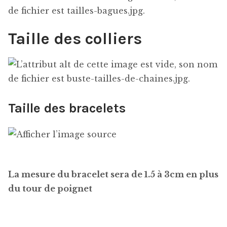
Comment nettoyer ses bijoux
Comment ranger ses bijoux
Taille des colliers
Conditions générales de vente
Contactez-moi
Taille des bracelets
FAQ
Guide des tailles
La mesure du bracelet sera de 1.5 à 3cm en plus
Mentions légales
du tour de poignet
Mon compte