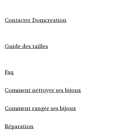
Panier
Politique de confidentialité
Contacter Domcreation
Politique des cookies
Guide des tailles
Politique en matière de remboursements et de
retours
Faq
Réparation
Comment nettoyer ses bijoux
Validation de la commande
Comment ranger ses bijoux
Réparation