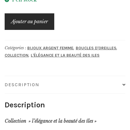
quantité
Ajouter au panier
de
boucles
d'oreilles
Catégories :
,
,
BIJOUX ARGENT FEMME
BOUCLES D'OREILLES
"keshis
,
COLLECTION
L'ÉLÉGANCE ET LA BEAUTÉ DES ILES
de
Tahiti"
DESCRIPTION
Description
Collection » l’élégance et la beauté des îles »