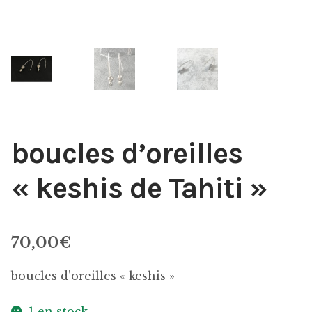
Panier
Politique de confidentialité
Politique des cookies
Politique en matière de remboursements et de
boucles d’oreilles
retours
« keshis de Tahiti »
Réparation
Validation de la commande
70,00
€
boucles d’oreilles « keshis »
1 en stock