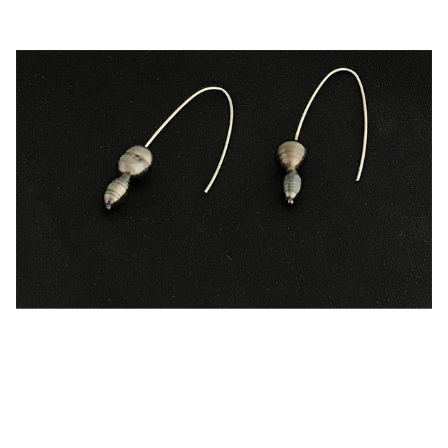
Comment nettoyer ses bijoux
Comment ranger ses bijoux
Conditions générales de vente
Contactez-moi
FAQ
Guide des tailles
Mentions légales
Mon compte