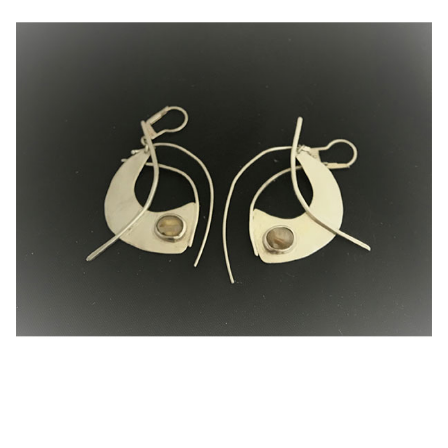
Comment nettoyer ses bijoux
Comment ranger ses bijoux
Conditions générales de vente
Contactez-moi
FAQ
Guide des tailles
Mentions légales
Mon compte