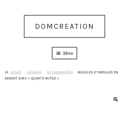
Aller
Aller
DOMCREATION
à
au
la
contenu
navigation
Menu
Accueil
Accueil
collection
les intemporelles
BOUCLES D’OREILLES EN
ARGENT AVEC « QUARTZ RUTILE »
Blog
Blog
🔍
Boutique