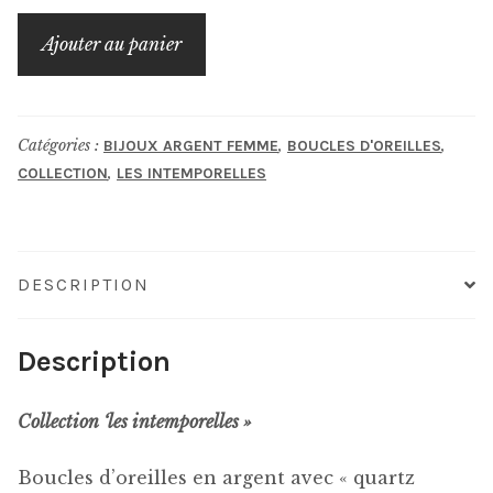
quantité
Ajouter au panier
de
boucles
d'oreilles
Catégories :
,
,
BIJOUX ARGENT FEMME
BOUCLES D'OREILLES
en
,
COLLECTION
LES INTEMPORELLES
argent
avec
"quartz
rutile"
DESCRIPTION
Description
Collection ‘les intemporelles »
Boucles d’oreilles en argent avec « quartz