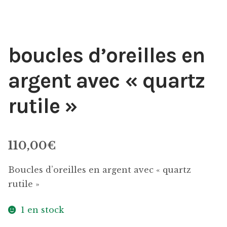
Panier
Politique de confidentialité
boucles d’oreilles en
Politique des cookies
argent avec « quartz
Politique en matière de remboursements et de
rutile »
retours
Réparation
110,00
€
Validation de la commande
Boucles d’oreilles en argent avec « quartz
rutile »
1 en stock